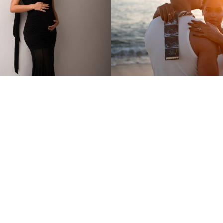
297
0
464
0