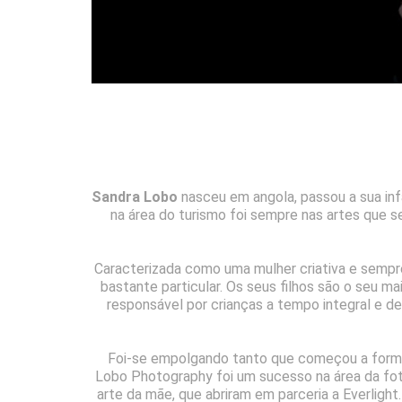
Sandra Lobo
nasceu em angola, passou a sua inf
na área do turismo foi sempre nas artes que 
Caracterizada como uma mulher criativa e sempre
bastante particular. Os seus filhos são o seu ma
responsável por crianças a tempo integral e de
Foi-se empolgando tanto que começou a formar-
Lobo Photography foi um sucesso na área da fotogr
arte da mãe, que abriram em parceria a Everlight