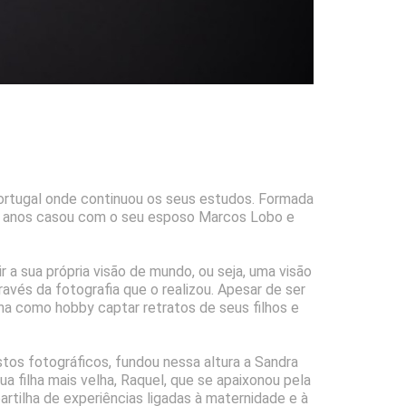
Portugal onde continuou os seus estudos. Formada
 21 anos casou com o seu esposo Marcos Lobo e
a sua própria visão de mundo, ou seja, uma visão
ravés da fotografia que o realizou. Apesar de ser
nha como hobby captar retratos de seus filhos e
tos fotográficos, fundou nessa altura a Sandra
ua filha mais velha, Raquel, que se apaixonou pela
artilha de experiências ligadas à maternidade e à