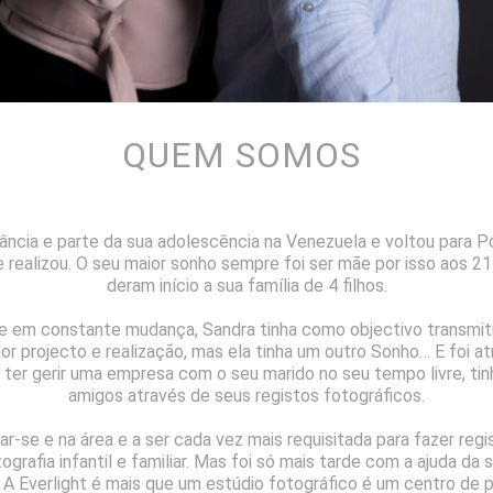
QUEM SOMOS
ância e parte da sua adolescência na Venezuela e voltou para 
se realizou. O seu maior sonho sempre foi ser mãe por isso aos
deram início a sua família de 4 filhos.
 em constante mudança, Sandra tinha como objectivo transmitir 
ior projecto e realização, mas ela tinha um outro Sonho… E foi at
 ter gerir uma empresa com o seu marido no seu tempo livre, ti
amigos através de seus registos fotográficos.
se e na área e a ser cada vez mais requisitada para fazer regis
afia infantil e familiar. Mas foi só mais tarde com a ajuda da s
. A
Everlight é mais que um estúdio fotográfico é um centro de p