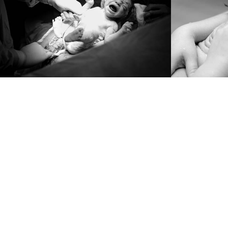
1654
0