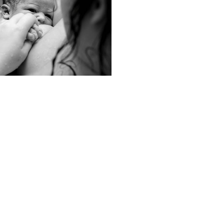
1466
0