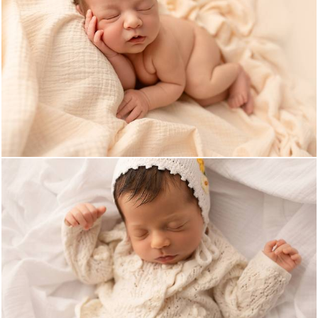
171
0
172
0