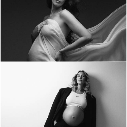
161
0
247
0