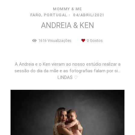
MOMMY & ME
FARO, PORTUGAL
04/ABRIL/2021
ANDREIA & KEN
1616
Visualizações
0
Gostos
A Andreia e o Ken vieram ao nosso estúdio realizar a
sessão do dia da mãe e as fotografias falam por si...
LINDAS ♡