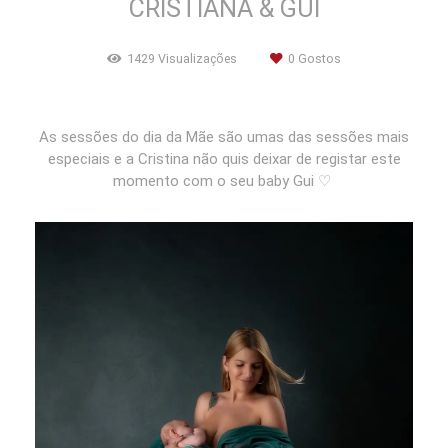
CRISTIANA & GUI
1429
Visualizações
0
Gostos
As sessões do dia da Mãe são umas das sessões mais
especiais e a Cristina não quis deixar de registar este
momento com o seu baby Gui ♡