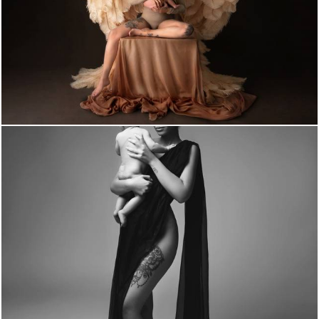
1270
0
696
0