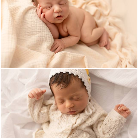
179
0
187
0