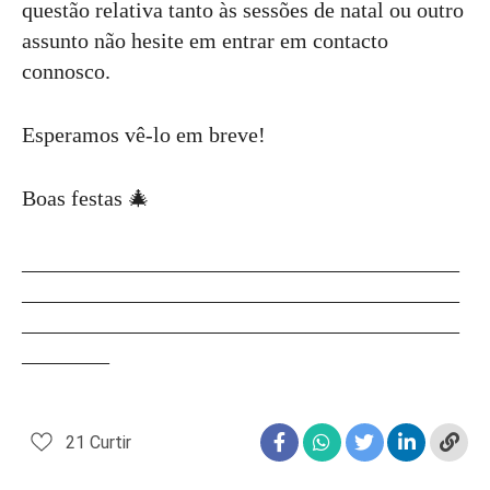
questão relativa tanto às sessões de natal ou outro
assunto não hesite em entrar em contacto
connosco.
Esperamos vê-lo em breve!
Boas festas 🎄
________________________________________
________________________________________
________________________________________
________
21
Curtir