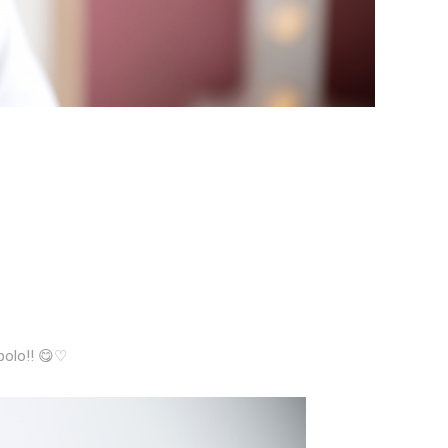
bolo!! 😋♡