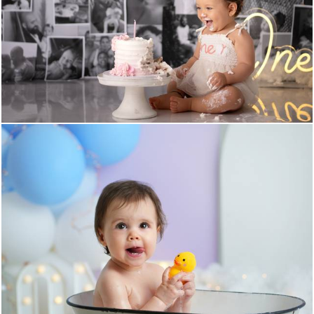
578
0
709
0