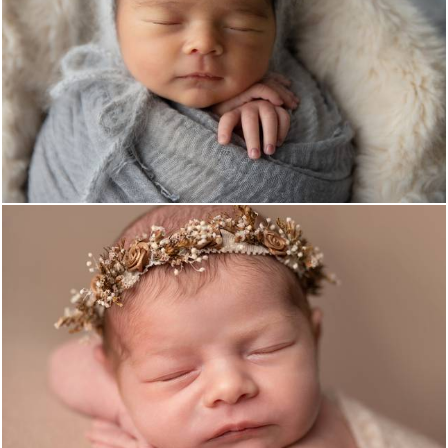
1497
0
601
0