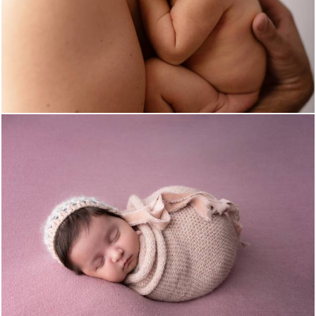
449
0
1440
0