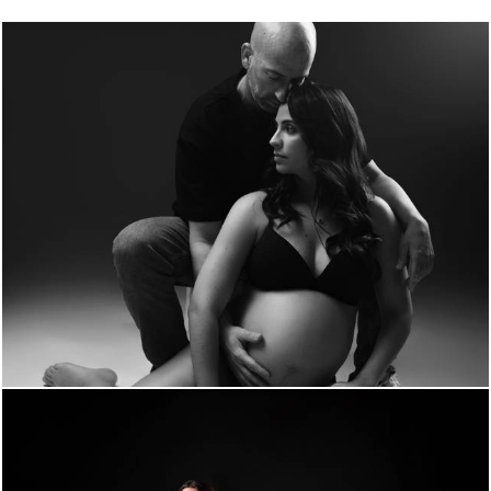
543
0