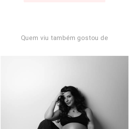
Quem viu também gostou de
305
0