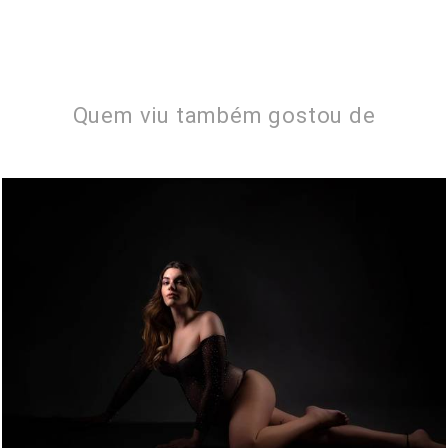
Quem viu também gostou de
1400
0