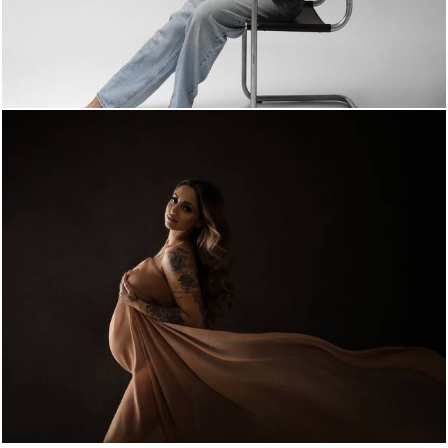
2254
24