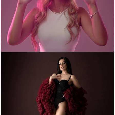
927
0
1029
0